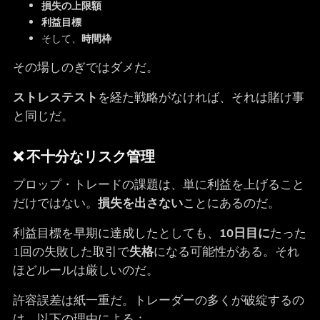
損失の上限額
利益目標
そして、
時間枠
その場しのぎではダメだ。
ストレステスト
を経た戦略がなければ、それは賭け事
と同じだ。
❌ 不十分なリスク管理
プロップ・トレードの課題は、単に利益を上げること
だけではない。
損失を出さない
ことにあるのだ。
利益目標を早期に達成したとしても、
10日目に
たった
1回の失敗した取引で
失格
になる可能性がある。それ
ほどルールは厳しいのだ。
許容誤差は紙一重だ。トレーダーの多くが破綻するの
は、以下の理由による：