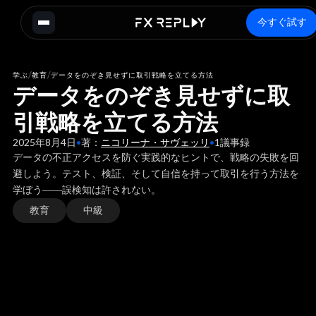
今すぐ試す
/
/
学ぶ
教育
データをのぞき見せずに取引戦略を立てる方法
データをのぞき見せずに取
引戦略を立てる方法
2025年8月4日
•
著：
ニコリーナ・サヴェッリ
•
1
議事録
データの不正アクセスを防ぐ実践的なヒントで、戦略の失敗を回
避しよう。テスト、検証、そして自信を持って取引を行う方法を
学ぼう――誤検知は許されない。
教育
中級