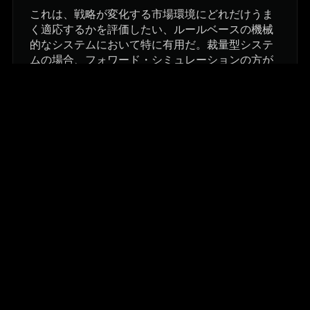
これは、戦略が変化する市場環境にどれだけうま
く適応するかを評価したい、ルールベースの機械
的なシステムにおいて特に有用だ。裁量型システ
ムの場合、フォワード・シミュレーションの方が
有用なことが多い。
自分の戦略が過学習しているかどうか、どうすれば
分かるか？
警告すべき兆候としては、バックテストの結果は
極めて良好であるにもかかわらず実戦でのパフォ
ーマンスが低いこと、パラメータのわずかな変更
に極端に敏感であること、そして新しい銘柄や市
場環境に適用した際に機能しないことが挙げられ
る。
その他の記事