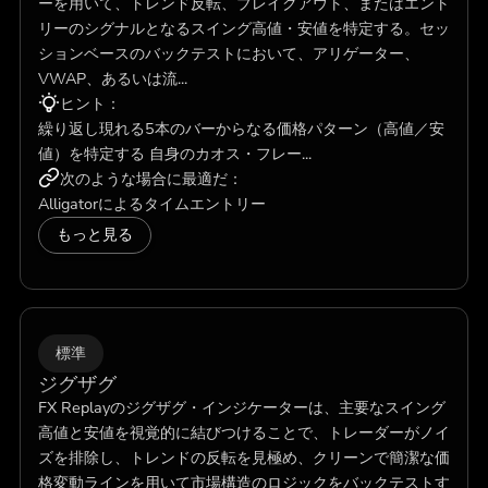
ーを用いて、トレンド反転、ブレイクアウト、またはエント
リーのシグナルとなるスイング高値・安値を特定する。セッ
ションベースのバックテストにおいて、アリゲーター、
VWAP、あるいは流...
ヒント：
繰り返し現れる5本のバーからなる価格パターン（高値／安
値）を特定する 自身のカオス・フレー...
次のような場合に最適だ：
Alligatorによるタイムエントリー
もっと見る
標準
ジグザグ
FX Replayのジグザグ・インジケーターは、主要なスイング
高値と安値を視覚的に結びつけることで、トレーダーがノイ
ズを排除し、トレンドの反転を見極め、クリーンで簡潔な価
格変動ラインを用いて市場構造のロジックをバックテストす