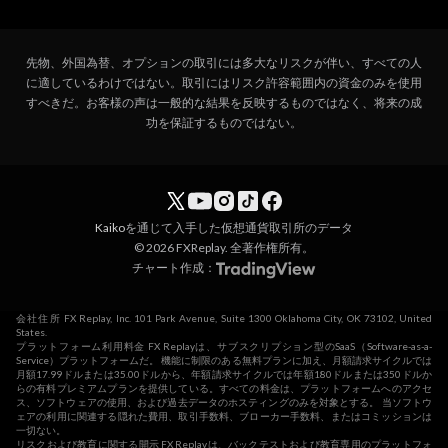
先物、外国為替、オプションの取引には多大なリスクが伴い、すべての人
に適しているわけではない。取引にはリスク許容範囲内の資金のみを使用
すべきだ。お客様の声は一般的な結果を反映するものではなく、将来の成
功を保証するものではない。
Kaiko
を通じて入手した仮想通貨取引所のデータ
© 2026 FXReplay. 全著作権所有。
チャート作成：
会社住所 FX Replay, Inc. 101 Park Avenue, Suite 1300 Oklahoma City, OK 73102, United
States.
プラットフォーム利用料金 FX Replayは、サブスクリプション型のSaaS（Software-as-a-
Service）プラットフォームだ。 機能に制限のある無料プランに加え、月額請求サイクルでは
月額17.99ドルまたは35.00ドルから、年額請求サイクルでは年額180ドルまたは350ドルか
らの有料プレミアムプランを提供している。すべての料金は、プラットフォームへのアクセ
ス、ソフトウェアの使用、および過去データのホスティングのみを対象とする。 当ソフトウ
ェアの利用に関連する隠れた費用、取引手数料、ブローカー手数料、またはコミッションは
一切ない。
リスクおよび教育に関する開示 FX Replayは、バックテストおよび教育専用のプラットフォ