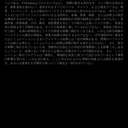
ームである。FX Replayはブローカーではなく、実際の取引を実行せず、ライブ取引を仲介せ
ず、顧客資金を扱わない。提供されるすべてのツール、チャート、および過去データは、教
育、トレーニング、および過去のバックテスト目的のみに供されるものである。 本ウェブサ
イトまたはプラットフォーム内のいかなる内容も、金融、投資、税務、または法律上の助言
を構成するものではなく、また、いかなる金融商品の売買の勧誘または申し出でもない。金
融市場（外国為替、CFD、株式、仮想通貨を含む）での取引には高いリスクが伴い、投資元
本の全額を失う可能性がある。すべての投資家に適しているわけではない。実資金で取引を
行う前に、自身の財務状況とリスク許容度を慎重に検討すべきである。 いかなる取引戦略や
バックテストの過去の実績も、将来の結果を保証するものではない。CFTC規則4.41 - 仮定ま
たはシミュレーションによるパフォーマンス結果には一定の制限がある。実際のパフォーマ
ンス記録とは異なり、シミュレーション結果は実際の取引を表すものではない。 また、取引
が実際に執行されていないため、流動性の欠如などの特定の市場要因による影響（もしある
としても）が、結果において過小または過大に評価されている可能性がある。 また、シミュ
レーション取引プログラムは一般的に、事後的な知見に基づいて設計されているという事実
の影響を受ける。いかなる口座も、ここに示されたものと同様の利益または損失を達成す
る、あるいは達成する可能性が高いという保証は一切行われていない。