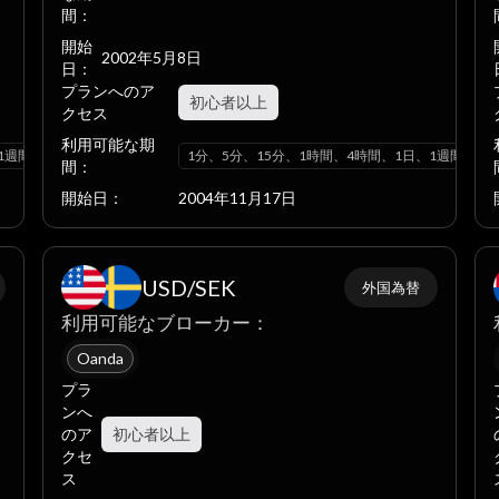
間：
開始
2002年5月8日
日：
プランへのア
初心者以上
クセス
利用可能な期
1週間、1ヶ月
1分、5分、15分、1時間、4時間、1日、1週間、1
間：
開始日：
2004年11月17日
USD/SEK
外国為替
利用可能なブローカー：
Oanda
プラ
ンへ
のア
初心者以上
クセ
ス