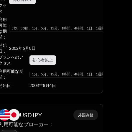
クセ
ス
利用
可能
ヶ月
5秒、30秒、1分、5分、15分、1時間、4時間、1日、1週間、1ヶ月
な期
間：
開始
2002年5月8日
日：
プランへのア
初心者以上
クセス
利用可能な期
ヶ月
1分、5分、15分、1時間、4時間、1日、1週間、1ヶ月
間：
開始日：
2003年8月4日
USDJPY
外国為替
利用可能なブローカー：