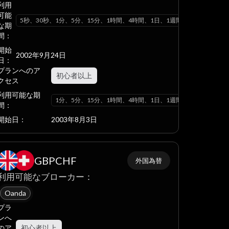
利用
可能
ヶ月
5秒、30秒、1分、5分、15分、1時間、4時間、1日、1週間、1ヶ月
な期
間：
開始
2002年9月24日
日：
プランへのア
初心者以上
クセス
利用可能な期
ヶ月
1分、5分、15分、1時間、4時間、1日、1週間、1ヶ月
間：
開始日：
2003年8月3日
GBPCHF
外国為替
利用可能なブローカー：
Oanda
プラ
ンへ
のア
初心者以上