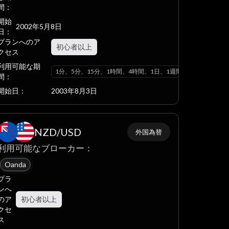
間：
開始
2002年5月8日
日：
プランへのア
初心者以上
クセス
利用可能な期
ヶ月
1分、5分、15分、1時間、4時間、1日、1週間、1ヶ月
間：
開始日：
2003年8月3日
NZD/USD
外国為替
利用可能なブローカー：
Oanda
プラ
ンへ
のア
初心者以上
クセ
ス