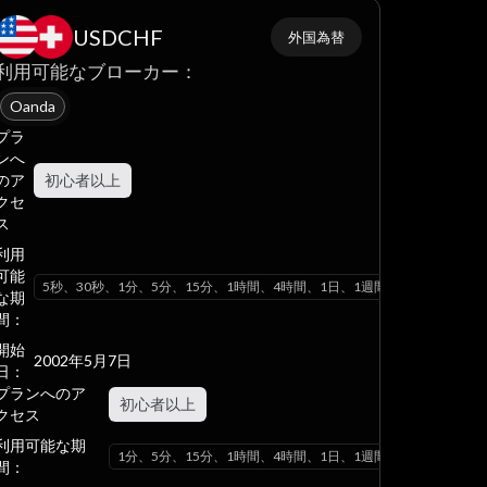
USDCHF
外国為替
利用可能なブローカー：
Oanda
プラ
ンへ
のア
初心者以上
クセ
間、1ヶ月
ス
利用
可能
5秒、30秒、1分、5分、15分、1時間、4時間、1日、1週間、1ヶ月
な期
間：
開始
2002年5月7日
日：
プランへのア
初心者以上
クセス
間、1ヶ月
利用可能な期
1分、5分、15分、1時間、4時間、1日、1週間、1ヶ月
間：