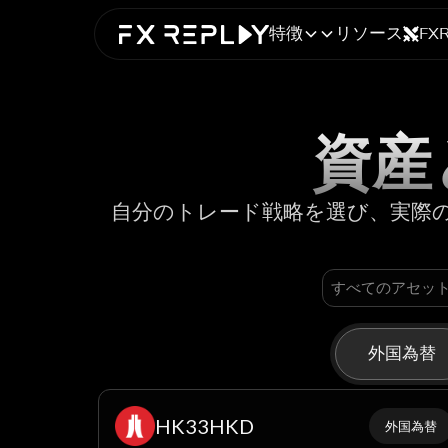
特徴
リソース
FX
資産
自分のトレード戦略を選び、実際
外国為替
HK33HKD
外国為替