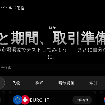
Rバトルズ
価格
資産
と期間、取引準
の市場環境でテストしてみよう――まさに自分
に。
先物
株式
暗号資産
索引
EURCHF
外国為替