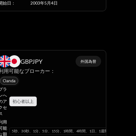
開始日：
2003年5月4日
間、1ヶ月
GBPJPY
外国為替
利用可能なブローカー：
Oanda
プラ
ンへ
のア
初心者以上
クセ
ス
利用
可能
ヶ月
5秒、30秒、1分、5分、15分、1時間、4時間、1日、1週間、1ヶ月
な期