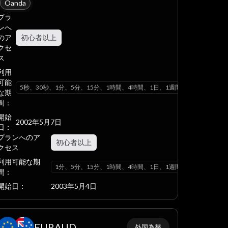
Oanda
プラ
ンへ
のア
初心者以上
クセ
ス
利用
可能
ヶ月
5秒、30秒、1分、5分、15分、1時間、4時間、1日、1週間、1ヶ月
な期
間：
開始
2002年5月7日
日：
プランへのア
初心者以上
クセス
利用可能な期
ヶ月
1分、5分、15分、1時間、4時間、1日、1週間、1ヶ月
間：
開始日：
2003年5月4日
EURAUD
外国為替