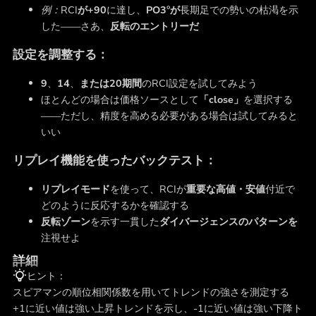
例：
RCI
が+90
に達し、
PO3°が
長期足での勢いの枯渇を示
した――さあ、
反転のエントリーだ
設定を調整する：
9
、
14
、
または20期間
のRCI設定を試してみよう
ほとんどの場合は価格ソースとして
「close」
を選択する
――ただし、精度を高める必要がある場合は試してみると
いい
リプレイ機能を使ったバックテスト：
リプレイモード
を使って、RCIが
重要な高値・安値
付近で
どのように反応するかを確認する
反転ゾーン
を示す一貫した
ダイバージェンスのパターンを
注視せよ
詳細
ヒント：
スピアマンの順位相関係数を用いてトレンドの強さを測定する
+1に近い値は強い上昇トレンドを示し、-1に近い値は強い下降ト