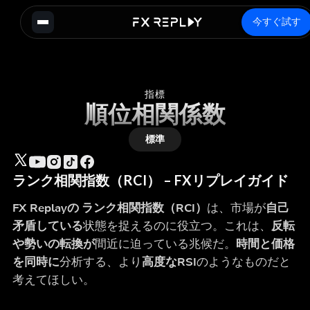
今すぐ試す
指標
順位相関係数
標準
ランク相関指数（RCI） – FXリプレイガイド
FX Replayの
ランク相関指数（RCI）
は、市場が
自己
矛盾している
状態を捉えるのに役立つ。これは、
反転
や勢いの転換が
間近に迫っている兆候だ。
時間と価格
を同時に
分析する、より
高度なRSI
のようなものだと
考えてほしい。