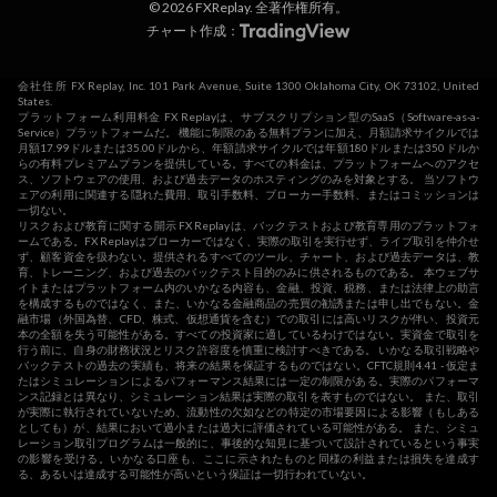
© 2026 FXReplay. 全著作権所有。
チャート作成：
会社住所 FX Replay, Inc. 101 Park Avenue, Suite 1300 Oklahoma City, OK 73102, United
States.
プラットフォーム利用料金 FX Replayは、サブスクリプション型のSaaS（Software-as-a-
Service）プラットフォームだ。 機能に制限のある無料プランに加え、月額請求サイクルでは
月額17.99ドルまたは35.00ドルから、年額請求サイクルでは年額180ドルまたは350ドルか
らの有料プレミアムプランを提供している。すべての料金は、プラットフォームへのアクセ
ス、ソフトウェアの使用、および過去データのホスティングのみを対象とする。 当ソフトウ
ェアの利用に関連する隠れた費用、取引手数料、ブローカー手数料、またはコミッションは
一切ない。
リスクおよび教育に関する開示 FX Replayは、バックテストおよび教育専用のプラットフォ
ームである。FX Replayはブローカーではなく、実際の取引を実行せず、ライブ取引を仲介せ
ず、顧客資金を扱わない。提供されるすべてのツール、チャート、および過去データは、教
育、トレーニング、および過去のバックテスト目的のみに供されるものである。 本ウェブサ
イトまたはプラットフォーム内のいかなる内容も、金融、投資、税務、または法律上の助言
を構成するものではなく、また、いかなる金融商品の売買の勧誘または申し出でもない。金
融市場（外国為替、CFD、株式、仮想通貨を含む）での取引には高いリスクが伴い、投資元
本の全額を失う可能性がある。すべての投資家に適しているわけではない。実資金で取引を
行う前に、自身の財務状況とリスク許容度を慎重に検討すべきである。 いかなる取引戦略や
バックテストの過去の実績も、将来の結果を保証するものではない。CFTC規則4.41 - 仮定ま
たはシミュレーションによるパフォーマンス結果には一定の制限がある。実際のパフォーマ
ンス記録とは異なり、シミュレーション結果は実際の取引を表すものではない。 また、取引
が実際に執行されていないため、流動性の欠如などの特定の市場要因による影響（もしある
としても）が、結果において過小または過大に評価されている可能性がある。 また、シミュ
レーション取引プログラムは一般的に、事後的な知見に基づいて設計されているという事実
の影響を受ける。いかなる口座も、ここに示されたものと同様の利益または損失を達成す
る、あるいは達成する可能性が高いという保証は一切行われていない。