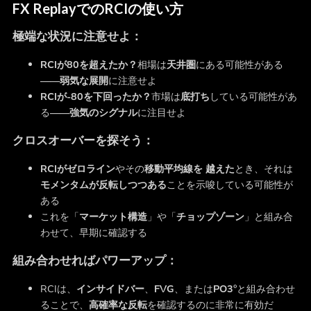
FX ReplayでのRCIの使い方
極端な状況に注意せよ：
RCIが80を超えたか？
相場は
天井圏
にある可能性がある
――弱気な展開
に注意せよ
RCIが-80を下回ったか？
市場は
底打ち
している可能性があ
る
――強気のシグナル
に注目せよ
クロスオーバーを探そう：
RCIがゼロライン
やその
移動平均線を
越えた
とき、それは
モメンタムが反転しつつある
ことを示唆している可能性が
ある
これを「
マーケット構造
」や「
チョップゾーン
」と組み合
わせて、早期に確認する
組み合わせればパワーアップ：
RCIは、
インサイドバー
、
FVG
、または
PO3°
と組み合わせ
ることで、
高確率な反転
を確認するのに非常に有効だ