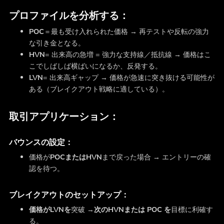
プロファイルを分析する：
POC
＝最も受け入れられた価格 → 再テストや反転の強力
な引き金となる。
HVN
= 出来高の急増 = 強力な支持線／抵抗線 → 価格はこ
こでしばしば横ばいになるか、反発する。
LVN
= 出来高ギャップ → 価格が急速に突き抜ける可能性が
ある（ブレイクアウト戦略に適している）。
取引アプリケーション：
バウンスの設定：
価格が
POCまたはHVN
まで戻った場合 → エントリーの確
認を待つ。
ブレイクアウトのセットアップ：
価格がLVNを
突破 →
次のHVNまたは
POC
を
目標に利確す
る。