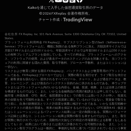
Kaiko
を通じて入手した仮想通貨取引所のデータ
© 2026 FXReplay. 全著作権所有。
チャート作成：
会社住所 FX Replay, Inc. 101 Park Avenue, Suite 1300 Oklahoma City, OK 73102, United
States.
プラットフォーム利用料金 FX Replayは、サブスクリプション型のSaaS（Software-as-a-
Service）プラットフォームだ。 機能に制限のある無料プランに加え、月額請求サイクルでは
月額17.99ドルまたは35.00ドルから、年額請求サイクルでは年額180ドルまたは350ドルか
らの有料プレミアムプランを提供している。すべての料金は、プラットフォームへのアクセ
ス、ソフトウェアの使用、および過去データのホスティングのみを対象とする。 当ソフトウ
ェアの利用に関連する隠れた費用、取引手数料、ブローカー手数料、またはコミッションは
一切ない。
リスクおよび教育に関する開示 FX Replayは、バックテストおよび教育専用のプラットフォ
ームである。FX Replayはブローカーではなく、実際の取引を実行せず、ライブ取引を仲介せ
ず、顧客資金を扱わない。提供されるすべてのツール、チャート、および過去データは、教
育、トレーニング、および過去のバックテスト目的のみに供されるものである。 本ウェブサ
イトまたはプラットフォーム内のいかなる内容も、金融、投資、税務、または法律上の助言
を構成するものではなく、また、いかなる金融商品の売買の勧誘または申し出でもない。金
融市場（外国為替、CFD、株式、仮想通貨を含む）での取引には高いリスクが伴い、投資元
本の全額を失う可能性がある。すべての投資家に適しているわけではない。実資金で取引を
行う前に、自身の財務状況とリスク許容度を慎重に検討すべきである。 いかなる取引戦略や
バックテストの過去の実績も、将来の結果を保証するものではない。CFTC規則4.41 - 仮定ま
たはシミュレーションによるパフォーマンス結果には一定の制限がある。実際のパフォーマ
ンス記録とは異なり、シミュレーション結果は実際の取引を表すものではない。 また、取引
が実際に執行されていないため、流動性の欠如などの特定の市場要因による影響（もしある
としても）が、結果において過小または過大に評価されている可能性がある。 また、シミュ
レーション取引プログラムは一般的に、事後的な知見に基づいて設計されているという事実