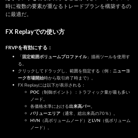
時に複数の要素が重なるトレードプランを構築するの
に最適だ。
FX Replayでの使い方
FRVPを有効にする：
「
固定範囲ボリュームプロファイル
」描画ツールを使用す
る。
クリックしてドラッグし、範囲を指定する（例：
ニューヨ
ーク市場開始
時から取引終了時まで）。
FX Replayには以下が表示される：
POC
（制御ポイント）：トラフィック量が最も多い
ノード。
各価格水準における
出来高バー
。
バリューエリア
（通常、総出来高の70％）。
HVN
（高ボリュームノード）
とLVN
（低ボリューム
ノード）。