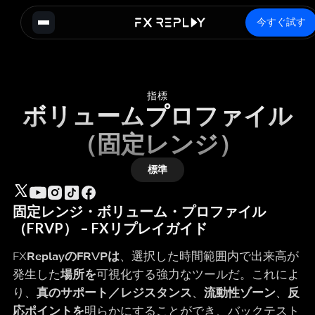
今すぐ試す
指標
ボリュームプロファイル
（固定レンジ）
標準
固定レンジ・ボリューム・プロファイル
（FRVP） – FXリプレイガイド
FX
ReplayのFRVPは
、選択した時間範囲内で出来高が
発生した
場所を
可視化する強力なツールだ。これによ
り、
真のサポート／レジスタンス
、
流動性ゾーン
、
反
応ポイントを
明らかにすることができ、バックテスト