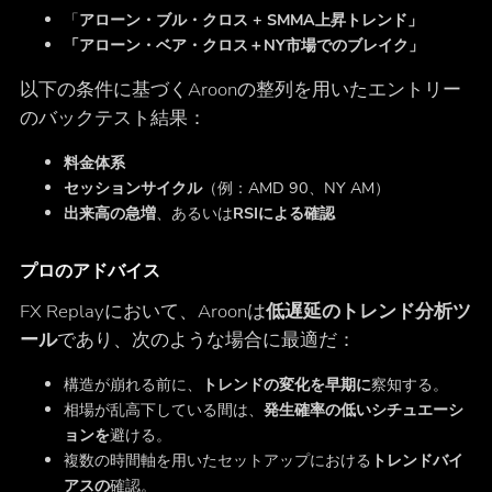
「
アローン・ブル・クロス + SMMA上昇トレンド」
「アローン・ベア・クロス＋NY市場でのブレイク」
以下の条件に基づくAroonの整列を用いたエントリー
のバックテスト結果：
料金体系
セッションサイクル
（例：AMD 90、NY AM）
出来高の急増
、あるいは
RSIによる確認
プロのアドバイス
FX Replayにおいて、Aroonは
低遅延のトレンド分析ツ
ール
であり、次のような場合に最適だ：
構造が崩れる前に、
トレンドの変化を早期に
察知する。
相場が乱高下している間は、
発生確率の低いシチュエーシ
ョンを
避ける。
複数の時間軸を用いたセットアップにおける
トレンドバイ
アスの
確認。