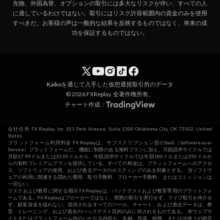
先物、外国為替、オプションの取引には多大なリスクが伴い、すべての人
に適しているわけではない。取引にはリスク許容範囲内の資金のみを使用
すべきだ。お客様の声は一般的な結果を反映するものではなく、将来の成
功を保証するものではない。
Kaiko
を通じて入手した仮想通貨取引所のデータ
© 2026 FXReplay. 全著作権所有。
チャート作成：
会社住所 FX Replay, Inc. 101 Park Avenue, Suite 1300 Oklahoma City, OK 73102, United
States.
プラットフォーム利用料金 FX Replayは、サブスクリプション型のSaaS（Software-as-a-
Service）プラットフォームだ。 機能に制限のある無料プランに加え、月額請求サイクルでは
月額17.99ドルまたは35.00ドルから、年額請求サイクルでは年額180ドルまたは350ドルか
らの有料プレミアムプランを提供している。すべての料金は、プラットフォームへのアクセ
ス、ソフトウェアの使用、および過去データのホスティングのみを対象とする。 当ソフトウ
ェアの利用に関連する隠れた費用、取引手数料、ブローカー手数料、またはコミッションは
一切ない。
リスクおよび教育に関する開示 FX Replayは、バックテストおよび教育専用のプラットフォ
ームである。FX Replayはブローカーではなく、実際の取引を実行せず、ライブ取引を仲介せ
ず、顧客資金を扱わない。提供されるすべてのツール、チャート、および過去データは、教
育、トレーニング、および過去のバックテスト目的のみに供されるものである。 本ウェブサ
イトまたはプラットフォーム内のいかなる内容も、金融、投資、税務、または法律上の助言