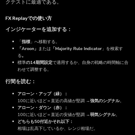
クテストに最適である。
FX Replayでの使い方
インジケーターを追加する：
「
指標
」へ移動する。
「Aroon」
または
「Majority Rule Indicator
」を検索す
る
。
標準
の14期間設定
で適用するか、自身の戦略の時間軸に合
わせて調整する。
行間を読む：
アローン・アップ（緑）：
100に近いほど＝直近の高値が堅調 →
強気のシグナル
。
アローン・ダウン（赤）：
100に近いほど＝直近の安値が堅調 →
弱気シグナル
。
どちらも50付近かそれ以下：
相場は乱高下しているか、レンジ相場だ。