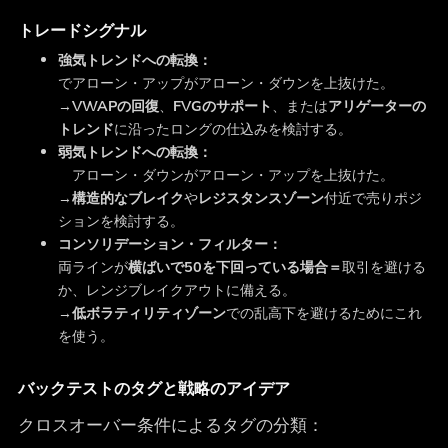
トレードシグナル
強気トレンドへの転換：
でアローン・アップがアローン・ダウンを上抜けた。
→
VWAPの回復
、
FVGのサポート
、または
アリゲーターの
トレンド
に沿ったロングの仕込みを検討する。
弱気トレンドへの転換：
アローン・ダウンがアローン・アップを上抜けた。
→
構造的なブレイク
や
レジスタンスゾーン
付近で売りポジ
ションを検討する。
コンソリデーション・フィルター：
両ラインが
横ばいで50を下回っている場合＝
取引を避ける
か、レンジブレイクアウトに備える。
→
低ボラティリティゾーン
での乱高下を避けるためにこれ
を使う。
バックテストのタグと戦略のアイデア
クロスオーバー条件によるタグの分類：