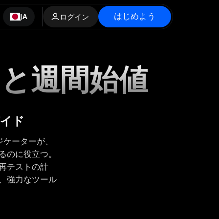
はじめよう
JA
ログイン
切りと週間始値
ガイド
ジケーターが、
るのに役立つ。
再テストの計
、強力なツール