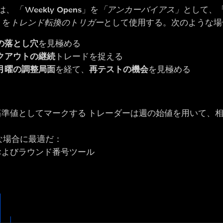
では、
「
Weekly Opens
」を
「アンカーバイアス」
として、
」を
トレンド転換のトリガー
として使用する。次のような場
の落とし穴
を見極める
クアウトの継続
トレードを捉える
月曜の調整局面
を経て、
再テストの機会
を見極める
基準値としてマークする トレーダーは週の始値を用いて、
な場合に最適だ：
およびラウンド番号ツール