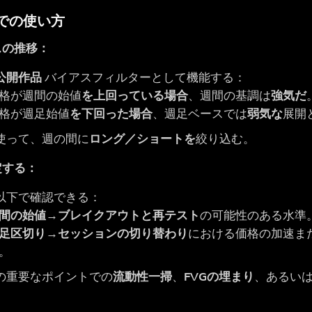
ayでの使い方
スの推移：
公開作品
バイアスフィルターとして機能する：
格が週間の始値
を上回っている場合
、週間の基調は
強気だ
格が週足始値
を下回った場合
、週足ベースでは
弱気な
展開
使って、週の間に
ロング／ショートを
絞り込む。
定する：
以下で確認できる：
間の始値
→
ブレイクアウトと再テスト
の可能性のある水準
足区切り
→
セッションの切り替わり
における価格の加速ま
。
の重要なポイントでの
流動性一掃
、
FVGの埋まり
、あるい