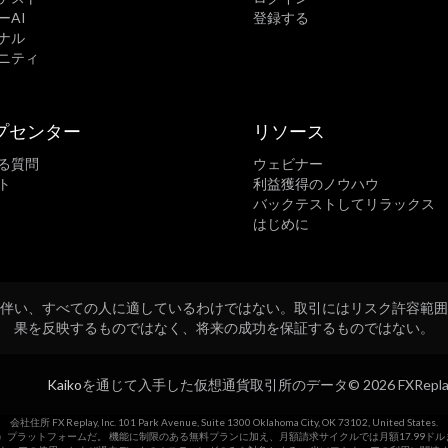
ーAI
登録する
ナル
ニティ
プセンター
リソース
る質問
ウェビナー
ト
利益獲得のノウハウ
バックテストしてリラックス
はじめに
伴い、すべての人に適しているわけではない。取引にはリスク許容範
果を反映するものではなく、将来の成功を保証するものではない。
Kaiko
を通じて入手した仮想通貨取引所のデータ
© 2026 FXRe
会社住所 FX Replay, Inc. 101 Park Avenue, Suite 1300 Oklahoma City, OK 73102, United States.
-a-Service）プラットフォームだ。 機能に制限のある無料プランに加え、月額請求サイクルでは月額17.