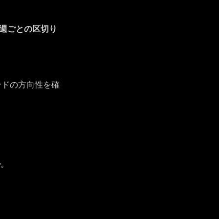
週ごとの区切り
ンドの方向性を確
ル
。
。