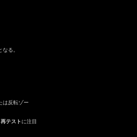
。
となる。
。
たは反転ゾー
は
再テスト
に注目