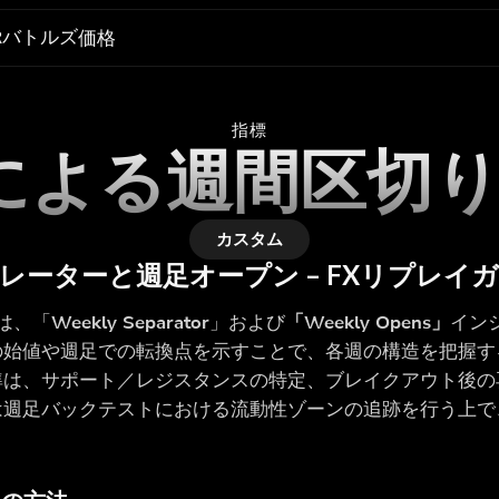
Rバトルズ
価格
指標
layによる週間区
カスタム
レーターと週足オープン – FXリプレイ
yでは、「
Weekly Separator
」および
「Weekly Opens」
イン
の始値や週足での転換点を示すことで、各週の構造を把握す
準は、サポート／レジスタンスの特定、ブレイクアウト後の
は週足バックテストにおける流動性ゾーンの追跡を行う上で