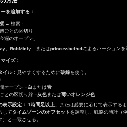
定の方法
ターを追加する：
標
→ 検索：
週ごとの区切り」
今週のオープン」
lay
、
RobMinty
、または
princessbethel
によるバージョンを
タマイズ：
タイル：
見やすくするために
破線
を使う。
：
間オープン =
白
または
青
ごとの区切り線 =
灰色
または
薄いオレンジ色
の表示設定：
1時間足以上、
または必要に応じて表示する
応じて
タイムゾーンのオフセットを
調整し、戦略の時計（例
ク）と一致させる。