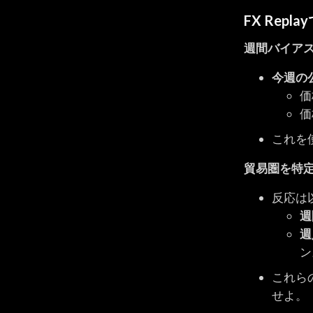
FX Repl
週間バイア
今週の
価
価
これを
貿易圏を特
反応は
週
週
ン
これら
せよ。