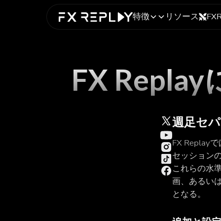
特徴
リソース
FX
FX Rep
週足セパ
FX Repla
セッション
これらの水
画、あるい
となる。