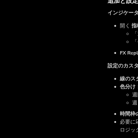
追加と設
インジケー
開く
指
「
「
FX Rep
設定のカス
線のス
色分け
週
週
時間枠
必要に
ロジッ