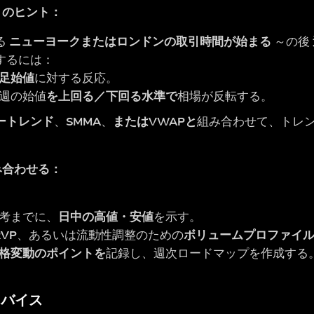
トのヒント：
る
ニューヨークまたはロンドンの取引時間が始まる
～の後
するには：
足始値
に対する反応。
週の始値
を上回る／下回る水準で
相場が反転する。
ートレンド
、
SMMA
、
またはVWAPと
組み合わせて、トレ
。
み合わせる：
考までに、
日中の高値・安値
を示す。
RVP
、あるいは流動性調整のための
ボリュームプロファイ
格変動のポイントを
記録し、週次ロードマップを作成する
ドバイス