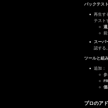
バックテス
再生す
テスト
週
前
スーパ
認する
ツールと組
追加：
参
F
価
プロのア