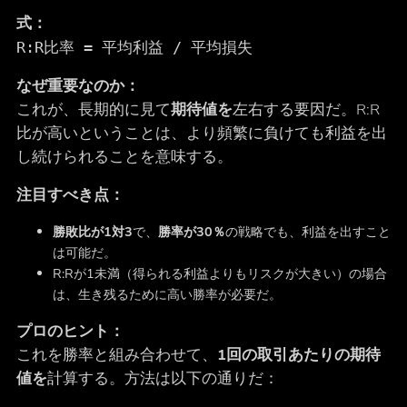
式：
R:R比率 = 平均利益 / 平均損失
なぜ重要なのか：
これが、長期的に見て
期待値を
左右する要因だ。R:R
比が高いということは、より頻繁に負けても利益を出
し続けられることを意味する。
注目すべき点：
勝敗比が1対3
で、
勝率が30％
の戦略でも、利益を出すこと
は可能だ。
R:Rが1未満（得られる利益よりもリスクが大きい）の場合
は、生き残るために高い勝率が必要だ。
プロのヒント：
これを勝率と組み合わせて、
1回の取引あたりの期待
値を
計算する。方法は以下の通りだ：