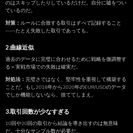
のはスキップしたりしているだけだ。自分に嘘をつい
ているのだ。
対策：
ルールに合致する取引は
すべて
記録すること
――たとえ失敗した取引であっても。
2.
曲線近似
過去のデータに完璧に合わせるために戦略を微調整す
る＝実戦市場での失敗は確実だ。
対処法：
完璧さではなく、堅牢性を重視して構築する
ことだ。もし2018年から2020年のEUR/USDのデータ
でしか機能しないなら、捨ててしまえ。
3.
取引回数が少なすぎる
10回や20回の取引から結論を導き出すのは無意味
だ。十分なサンプル数が必要だ。