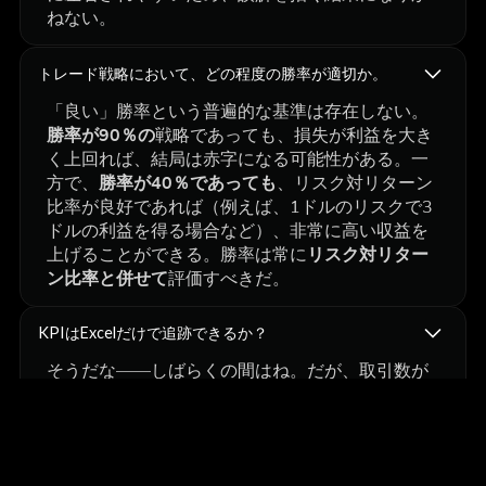
ねない。
トレード戦略において、どの程度の勝率が適切か。
「良い」勝率という普遍的な基準は存在しない。
勝率が90％の
戦略であっても、損失が利益を大き
く上回れば、結局は赤字になる可能性がある。一
方で、
勝率が40％であっても
、リスク対リターン
比率が良好であれば（例えば、1ドルのリスクで3
ドルの利益を得る場合など）、非常に高い収益を
上げることができる。勝率は常に
リスク対リター
ン比率と併せて
評価すべきだ。
KPIはExcelだけで追跡できるか？
そうだな――しばらくの間はね。だが、取引数が
増えてくると、手作業での記録は煩雑になる。
FX
Replay
のような専用ツールなら、自動追跡機能や
見やすいKPIダッシュボード、リアルな市場シミュ
レーションによって、そのプロセスを効率化でき