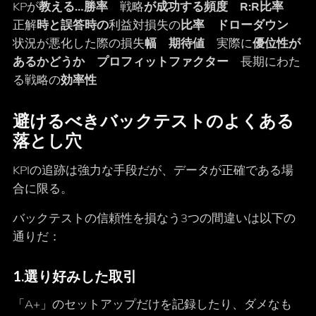
KPが
教える…勝率
戦略
が成功する頻度 R:R比率
正解
時と誤答時の
利益対損失の
比率
ドローダウン
状況が悪化した際の損失
幅 期待値
実際に
優位性が
あるかどうか プロフィットファクター
長期にわた
る戦略の
効率性
避けるべきバックテストのよくある
落とし穴
KPIの追跡は強力な手段だが、データが正確である場
合に限る。
バックテストの信頼性を損なう3つの間違いは以下の
通りだ：
1.
選り好みした取引
「A+」のセットアップだけを記録したり、ダメなも