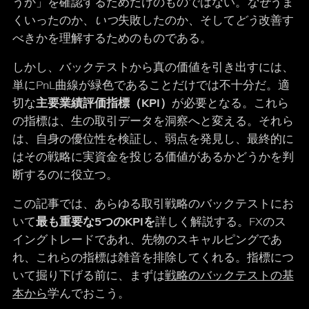
うか」を確認するためだけのものではない。
なぜ
うま
くいったのか、
いつ
失敗したのか、そして
どう
改善す
べきかを理解するためのものである。
しかし、バックテストから真の価値を引き出すには、
単にPnL曲線が緑色であることだけでは不十分だ。適
切な
主要業績評価指標（KPI）
が必要となる。これら
の指標は、生の取引データを洞察へと変える。それら
は、自身の優位性を検証し、弱点を発見し、最終的に
はその戦略に実資金を投じる価値があるかどうかを判
断するのに役立つ。
この記事では、あらゆる取引戦略のバックテストにお
いて
最も重要な5つのKPIを
詳しく解説する。FXのス
イングトレードであれ、先物のスキャルピングであ
れ、これらの指標は雑音を排除してくれる。指標につ
いて掘り下げる前に、まずは
戦略のバックテストの基
本から
学んでおこう。