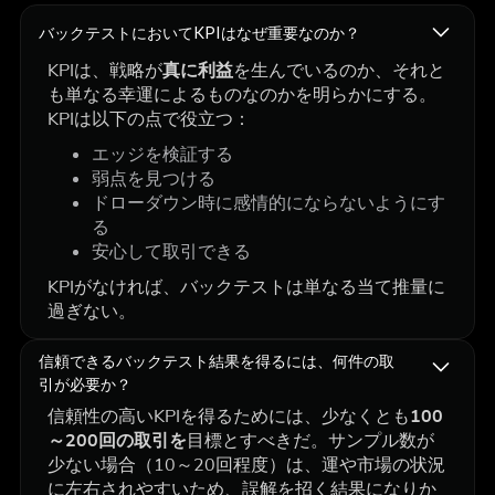
バックテストにおいてKPIはなぜ重要なのか？
KPIは、戦略が
真に利益
を生んでいるのか、それと
も単なる幸運によるものなのかを明らかにする。
KPIは以下の点で役立つ：
エッジを検証する
弱点を見つける
ドローダウン時に感情的にならないようにす
る
安心して取引できる
KPIがなければ、バックテストは単なる当て推量に
過ぎない。
信頼できるバックテスト結果を得るには、何件の取
引が必要か？
信頼性の高いKPIを得るためには、少なくとも
100
～200回の取引を
目標とすべきだ。サンプル数が
少ない場合（10～20回程度）は、運や市場の状況
に左右されやすいため、誤解を招く結果になりか