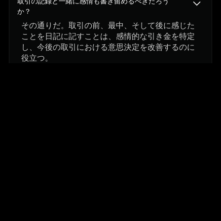
取引の記録と一緒に感情も書き留めるべきだろう
か？
その通りだ。取引の前、最中、そして後に感じた
ことを日記に記すことは、感情的な引き金を特定
し、今後の取引における意思決定を改善するのに
役立つ。
週に何回シミュレーションを行うべきか？
量よりも継続が大切だ。週に3～5回のセッション
から始め、結果だけでなく、感情のパターンを見
直すことに重点を置こう。
その他の記事