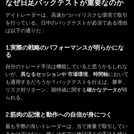
なぜ日足バックテストが重要なのか
デイトレーダーは、高速かつハイリスクな環境で取引
を行っている。日中のバックテストが必須である理由
は以下の通りだ：
1.
実際の戦略のパフォーマンスが明らかにな
る
自分のトレード手法は機能していると思うかもしれな
いが、
異なるセッションや
市場環境
、
時間軸
において
も通用するだろうか？バックテストを行えば、勝率、
リスク対リターン、期待値に関する
確かなデータが
得
られる。
2.
筋肉の記憶と動作への自信が身につく
最も手際の良いトレーダーは、当て推量で取引してい