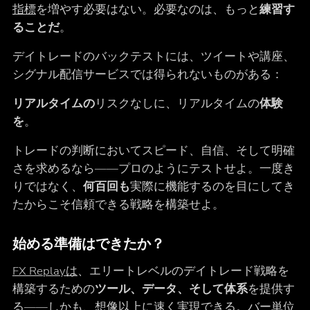
指標
を増やす必要はない。必要なのは、もっと
練習す
ることだ
。
デイトレードのバックテストには、ツイートや講座、
シグナル配信サービスでは得られないものがある：
リアルタイムの
リスクなしに、リアルタイムの
体験
を
。
トレードの判断においてスピード、自信、そして明確
さを求めるなら――プロのようにテストせよ。一度き
りではなく、
何百回も
実際に機能するのを目にしてき
たからこそ信頼できる戦略を構築せよ。
始める準備はできたか？
FX Replayは
、エリートレベルのデイトレード戦略を
構築するための
ツール、データ、そして体系
を提供す
る――しかも、想像以上に速く実現できる。バー単位