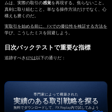
ムは、実際の取引の
感覚
を再現する。焦らないこと。
真剣に取り組むこと。単なる操作方法だけでなく、心
構えも磨くのだ。
実取引を始める前に、FXでの優位性を検証する方法を
学び、こうしたミスを回避しよう。
日次バックテストで重要な指標
追跡すべき
KPIは
以下の通りだ：
専門家によって構築された
実績のある取引戦略を探る
無料でダウンロードして、FX Replay内で試してみよう