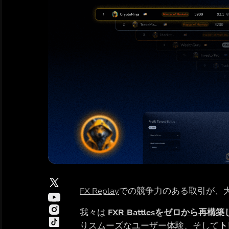
FX Replay
での競争力のある取引が、
我々は
FXR Battlesをゼロから再構
りスムーズなユーザー体験、そして
ト