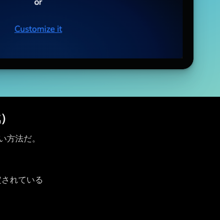
戦）
い方法だ。
定されている