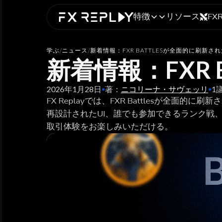
特徴
リソース
FX
学ぶ
/
ニュース
/
新着情報：FXR BATTLESが全面的に刷新さ
新着情報：FXR 
2026年1月28日
著：
ニコリーナ・サヴェッリ
1
•
•
FX Replayでは、FXR Battlesが全面
再設計されたUI、誰でも参加できるランク戦
取引体験をお楽しみいただける。