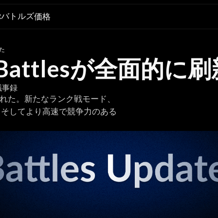
Rバトルズ
価格
れた
Battlesが全面的に
議事録
的に刷新された。新たなランク戦モード、
、そしてより高速で競争力のある