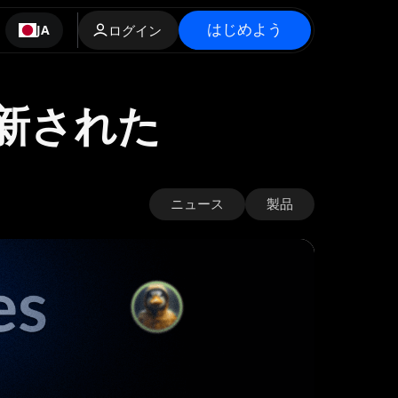
はじめよう
JA
ログイン
刷新された
ニュース
製品