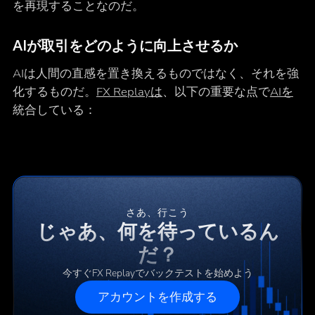
を再現することなのだ。
AIが取引をどのように向上させるか
AIは人間の直感を置き換えるものではなく、それを強
化するものだ。
FX Replayは
、以下の重要な点で
AIを
統合している：
さあ、行こう
じゃあ、何を待っているん
だ？
今すぐFX Replayでバックテストを始めよう
アカウントを作成する