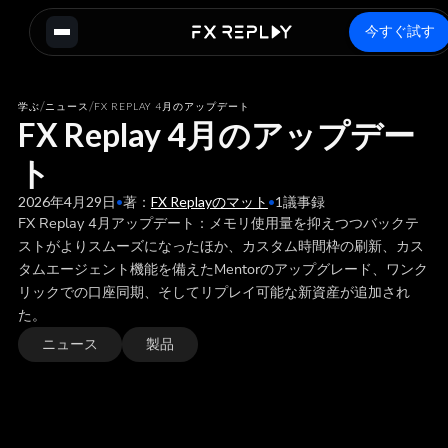
今すぐ試す
/
/
学ぶ
ニュース
FX REPLAY 4月のアップデート
FX Replay 4月のアップデー
ト
2026年4月29日
•
著：
FX Replayのマット
•
1
議事録
FX Replay 4月アップデート：メモリ使用量を抑えつつバックテ
ストがよりスムーズになったほか、カスタム時間枠の刷新、カス
タムエージェント機能を備えたMentorのアップグレード、ワンク
リックでの口座同期、そしてリプレイ可能な新資産が追加され
た。
ニュース
製品