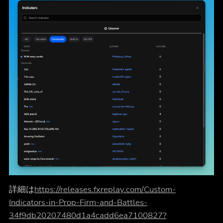
詳細は
https://releases.fxreplay.com/Custom-
Indicators-in-Prop-Firm-and-Battles-
34f9db20207480d1a4cadd6ea7100827?