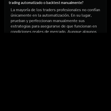
trading automatizado o backtest manualmente?
La mayoría de los traders profesionales no confían
únicamente en la automatización. En su lugar,
prueban y perfeccionan manualmente sus
estrategias para asegurarse de que funcionan en
condiciones reales de mercado. Aunque algunos
traders utilizan la automatización para la
ejecución, primero validan sus estrategias
mediante backtesting manual para ganar confianza
y evitar costosos errores de bot.
Más artículos