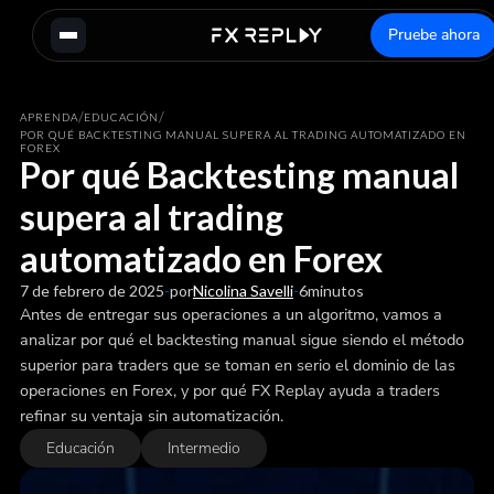
Pruebe ahora
/
/
APRENDA
EDUCACIÓN
POR QUÉ BACKTESTING MANUAL SUPERA AL TRADING AUTOMATIZADO EN
FOREX
Por qué Backtesting manual
supera al trading
automatizado en Forex
7 de febrero de 2025
-
por
Nicolina Savelli
-
6
minutos
Antes de entregar sus operaciones a un algoritmo, vamos a
analizar por qué el backtesting manual sigue siendo el método
superior para traders que se toman en serio el dominio de las
operaciones en Forex, y por qué FX Replay ayuda a traders
refinar su ventaja sin automatización.
Educación
Intermedio