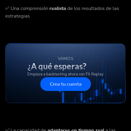
✅ Una comprensión
realista
de los resultados de las
estrategias
VAMOS
¿A qué esperas?
Empieza a backtesting ahora con FX Replay
Crea tu cuenta
✅ La capacidad de
adaptarse en tiempo real
a las