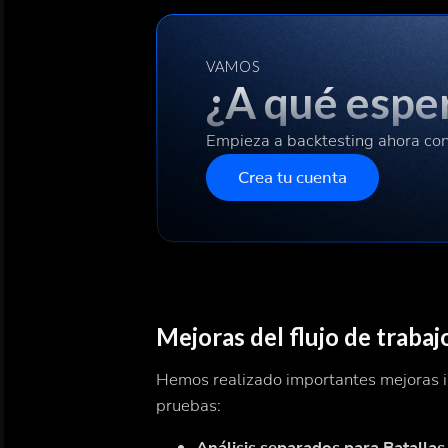
VAMOS
¿A qué espe
Empieza a backtesting ahora co
Crea tu cuenta
Mejoras del flujo de trabaj
Hemos realizado importantes mejoras int
pruebas:
Análisis separados para Batallas