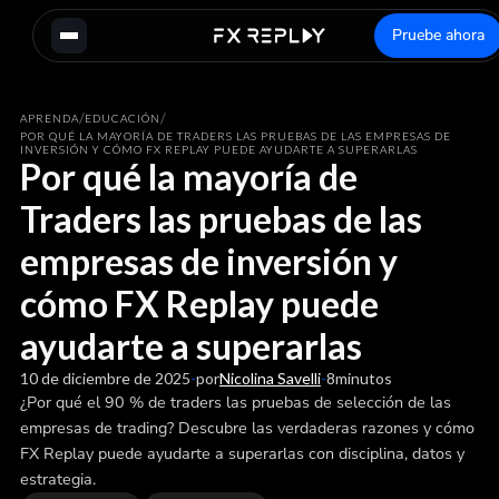
Pruebe ahora
/
/
APRENDA
EDUCACIÓN
POR QUÉ LA MAYORÍA DE TRADERS LAS PRUEBAS DE LAS EMPRESAS DE
INVERSIÓN Y CÓMO FX REPLAY PUEDE AYUDARTE A SUPERARLAS
Por qué la mayoría de
Traders las pruebas de las
empresas de inversión y
cómo FX Replay puede
ayudarte a superarlas
10 de diciembre de 2025
-
por
Nicolina Savelli
-
8
minutos
¿Por qué el 90 % de traders las pruebas de selección de las
empresas de trading? Descubre las verdaderas razones y cómo
FX Replay puede ayudarte a superarlas con disciplina, datos y
estrategia.