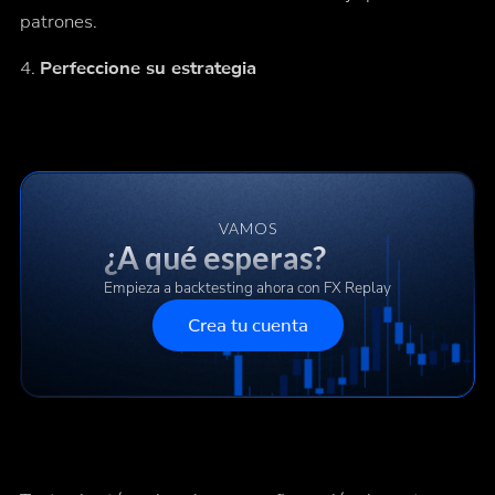
patrones.
4.
Perfeccione su estrategia
VAMOS
¿A qué esperas?
Empieza a backtesting ahora con FX Replay
Crea tu cuenta