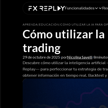
Funcionalidades
Re
APRENDA
/
EDUCACIÓN
/
CÓMO UTILIZAR LA IA PARA O
Cómo utilizar la
trading
29 de octubre de 2025
por
Nicolina Savelli
8
minuto
-
-
Descubre cómo utilizar la inteligencia artificia
Replay— para perfeccionar tu estrategia de trad
obtener información en tiempo real. Backtest y