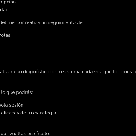
cripción
lidad
 del mentor realiza un seguimiento de:
rotas
alizara un diagnóstico de tu sistema cada vez que lo pones 
r lo que podrás:
sola sesión
eficaces de tu estrategia
dar vueltas en círculo.