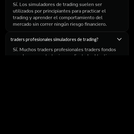
Sí. Los simuladores de trading suelen ser
utilizados por principiantes para practicar el
trading y aprender el comportamiento del
mercado sin correr ningún riesgo financiero.
traders profesionales simuladores de trading?
Sí. Muchos traders profesionales traders fondos
prueban sus estrategias mediante backtesting
simulaciones antes de aplicarlas en los mercados
reales.
¿Durante cuánto tiempo se debe probar una
estrategia?
Lo ideal es que una estrategia se pruebe en
cientos de operaciones y en diversas condiciones
de mercado para garantizar su fiabilidad y
coherencia.