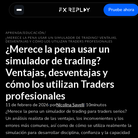
Pruebe ahora
/
/
APRENDA
EDUCACIÓN
¿MERECE LA PENA USAR UN SIMULADOR DE TRADING? VENTAJAS,
DESVENTAJAS Y CÓMO LOS UTILIZAN TRADERS PROFESIONALES
¿Merece la pena usar un
simulador de trading?
Ventajas, desventajas y
cómo los utilizan Traders
profesionales
11 de febrero de 2026
-
por
Nicolina Savelli
-
10
minutos
¿Merece la pena un simulador de trading para traders serios?
Un análisis realista de las ventajas, los inconvenientes y los
errores más comunes, así como de cómo se utiliza realmente la
simulación para desarrollar disciplina, confianza y la capacidad