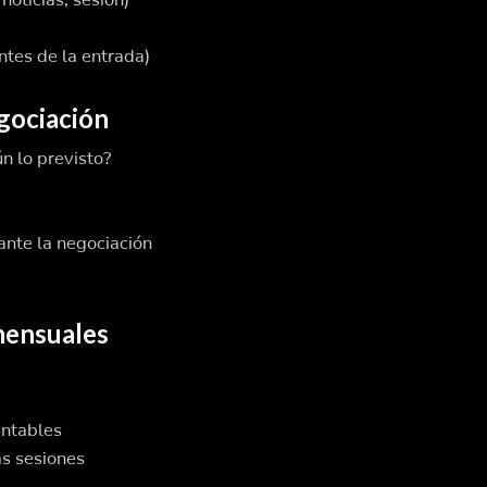
ntes de la entrada)
egociación
n lo previsto?
ante la negociación
mensuales
entables
as sesiones