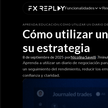
Funcionalidades
Re
APRENDA
/
EDUCACIÓN
/
CÓMO UTILIZAR UN DIARIO D
Cómo utilizar un
su estrategia
8 de septiembre de 2025
por
Nicolina Savelli
7
minu
-
-
Aprenda a utilizar un diario de negociación para
un seguimiento del rendimiento, reducir los er
confianza y claridad.