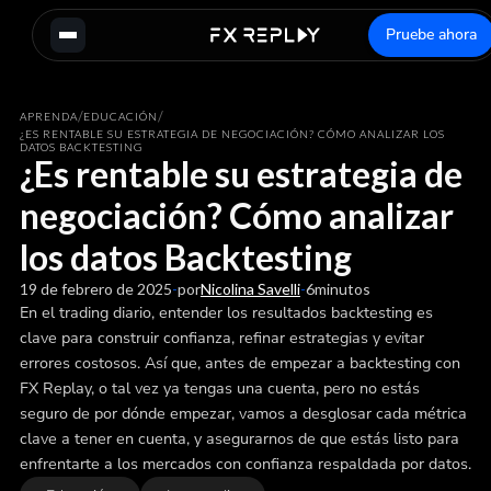
Pruebe ahora
/
/
APRENDA
EDUCACIÓN
¿ES RENTABLE SU ESTRATEGIA DE NEGOCIACIÓN? CÓMO ANALIZAR LOS
DATOS BACKTESTING
¿Es rentable su estrategia de
negociación? Cómo analizar
los datos Backtesting
19 de febrero de 2025
-
por
Nicolina Savelli
-
6
minutos
En el trading diario, entender los resultados backtesting es
clave para construir confianza, refinar estrategias y evitar
errores costosos. Así que, antes de empezar a backtesting con
FX Replay, o tal vez ya tengas una cuenta, pero no estás
seguro de por dónde empezar, vamos a desglosar cada métrica
clave a tener en cuenta, y asegurarnos de que estás listo para
enfrentarte a los mercados con confianza respaldada por datos.