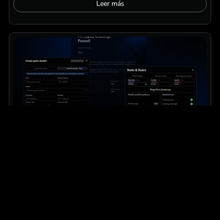
Leer más
Educación
Avanzado
Guía completa sobre Backtesting las pruebas de
selección de las empresas de negociación por
cuenta propia
Todo lo que necesitas saber, desde cómo definir tu ventaja
competitiva y llevar a cabo tu primera sesión de simulación
de mercado, hasta cómo interpretar los resultados y
desarrollar la fortaleza psicológica necesaria para superar
cualquier reto que te plantee una empresa de trading.