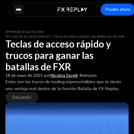
Pruebe ahora
/
/
APRENDA
EDUCACIÓN
TECLAS DE ACCESO RÁPIDO Y TRUCOS PARA GANAR LAS BATALLAS DE FXR
Teclas de acceso rápido y
trucos para ganar las
batallas de FXR
18 de mayo de 2025
-
por
Nicolina Savelli
-
4
minutos
Estos son los trucos de trading imprescindibles que te darán
una ventaja real dentro de la función Batalla de FX Replay.
Educación