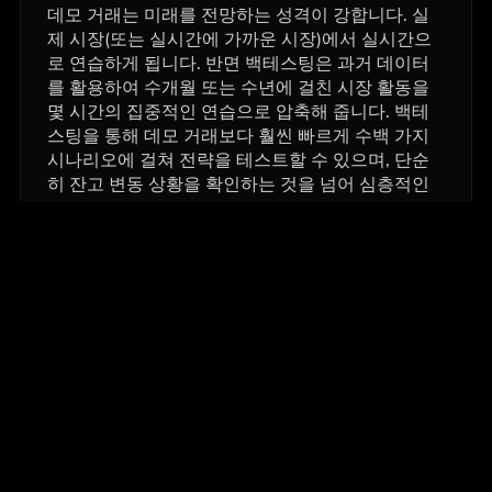
데모 거래는 미래를 전망하는 성격이 강합니다. 실
제 시장(또는 실시간에 가까운 시장)에서 실시간으
로 연습하게 됩니다. 반면 백테스팅은 과거 데이터
를 활용하여 수개월 또는 수년에 걸친 시장 활동을
몇 시간의 집중적인 연습으로 압축해 줍니다. 백테
스팅을 통해 데모 거래보다 훨씬 빠르게 수백 가지
시나리오에 걸쳐 전략을 테스트할 수 있으며, 단순
히 잔고 변동 상황을 확인하는 것을 넘어 심층적인
성과 분석까지 확인할 수 있습니다.
FX Replay에서 어떤 자산으로 백테스트를 수행할 수
있나요?
FX Replay는 30개 이상의 외환 통화쌍(주요 통화쌍
의 경우 2003년까지의 데이터 제공), 주요 지수
(S&P 500, 나스닥, DAX, FTSE), 암호화폐(비트코
인, 이더리움 등), 원자재(금, 원유, 천연가스) 및 선
물 상품을 지원합니다. 일부 이색 통화쌍과 신생 암
호화폐 상품의 경우 과거 데이터가 다소 제한적입니