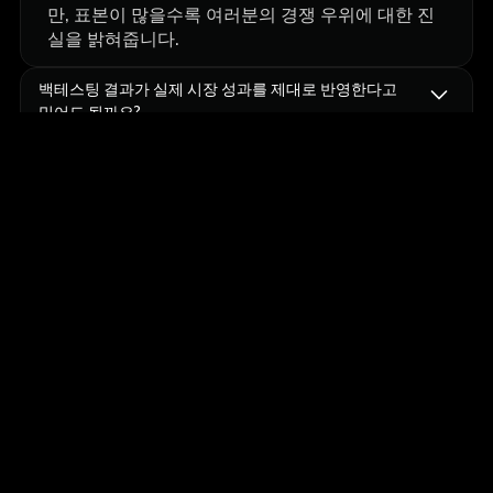
만, 표본이 많을수록 여러분의 경쟁 우위에 대한 진
실을 밝혀줍니다.
백테스팅 결과가 실제 시장 성과를 제대로 반영한다고
믿어도 될까요?
네, 제대로
테스트한다면 가능합니다
. 즉, 사후 편향
없이, 명확한 규칙과 고품질 데이터를 바탕으로, 현
실적인 포지션 관리를 통해 테스트해야 한다는 뜻입
니다. FX Replay와 같은 도구는 실제 시장 흐름을 캔
들 단위로 재현하므로, 신뢰할 수 있는 테스트를 수
행할 수 있습니다.
트레이더들이 백테스팅을 할 때 가장 흔히 저지르는
실수는 무엇인가요?
사후
편향—결과를 본 뒤라면 거래를 했을 것이라고
가정하는
것
. 이는 신뢰성을 떨어뜨립니다. 실제 상
황에서의 의사결정을 그대로 반영하는 방식으로 백
테스트를 수행해야 합니다. FX Replay는 실전 거래
와 마찬가지로 캔들 하나하나를 직접 거래하도록 유
도합니다.