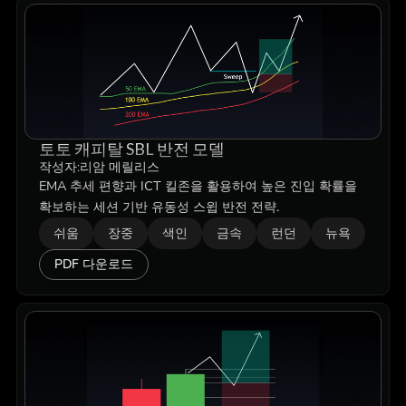
토토 캐피탈 SBL 반전 모델
작성자:
리암 메릴리스
EMA 추세 편향과 ICT 킬존을 활용하여 높은 진입 확률을
확보하는 세션 기반 유동성 스윕 반전 전략.
쉬움
장중
색인
금속
런던
뉴욕
PDF 다운로드