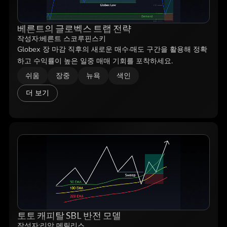
베른트의 글로벡스 트랩 전략
작성자:
베른트 스코루핀스키
Globex 장 마감 직후의 새로운 매수·매도 구간을 활용해 정확
하고 수익률이 높은 일중 매매 기회를 포착하세요.
쉬움
장중
뉴욕
색인
더 보기
토토 캐피탈 SBL 반전 모델
작성자:
리암 메릴리스