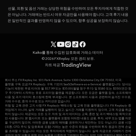
선물, 외환 및 옵션 거래는 상당한 위험을 수반하며 모든 투자자에게 적합한 것
은 아닙니다. 거래에는 반드시 여유 자금만을 사용해야 합니다. 고객 후기 내용
은 일반적인 결과를 반영하지 않을 수 있으며, 향후 성공을 보장하지 않습니다.
Kaiko를
통해 수집된 암호화폐 거래소 데이터
© 2026 FXReplay. 모든 권리 보유.
차트 제공:
회사 주소 FX Replay, Inc. 101 Park Avenue, Suite 1300 Oklahoma City, OK 73102, 미국.
플랫폼 구독 요금 FX Replay는 구독 기반의 SaaS(Software-as-a-Service) 플랫폼입니다. 당사는
기능이 제한된 무료 티어와 월 $17.99 또는 $35.00(월별 청구 주기) 및 $180 또는 $350(연간 청
구 주기)부터 시작하는 유료 프리미엄 플랜을 제공합니다. 모든 요금은 플랫폼 접속, 소프트웨어
사용 및 과거 데이터 호스팅에 한해 부과됩니다. 본 소프트웨어 사용과 관련하여 숨겨진 수수료,
거래 수수료, 중개 수수료 또는 커미션은 없습니다.
위험 및 교육 관련 고지 사항 FX Replay는 백테스팅 및 교육 전용 플랫폼입니다. FX Replay는 중
개업체가 아니며, 실제 거래를 실행하지 않고, 실시간 거래를 지원하지 않으며, 고객 자금을 취급
하지 않습니다. 제공되는 모든 도구, 차트 및 과거 데이터는 교육, 훈련 및 과거 백테스팅 목적으로
만 사용됩니다. 본 웹사이트 또는 플랫폼에 포함된 어떠한 내용도 금융, 투자, 세무 또는 법률 자문
을 구성하지 않으며, 어떠한 금융 상품의 매매를 권유하거나 제안하는 것도 아닙니다. 금융 시장
(외환, CFD, 주식 및 암호화폐 포함) 거래는 높은 수준의 위험을 수반하며 투자 원금의 전액 손실
을 초래할 수 있습니다. 이는 모든 투자자에게 적합하지 않습니다. 실제 자금으로 거래하기 전에
귀하의 재정 상황과 위험 감수 능력을 신중하게 고려해야 합니다. 어떤 거래 전략이나 백테스트의