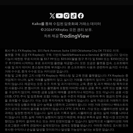
Kaiko를
통해 수집된 암호화폐 거래소 데이터
© 2026 FXReplay. 모든 권리 보유.
차트 제공:
회사 주소 FX Replay, Inc. 101 Park Avenue, Suite 1300 Oklahoma City, OK 73102, 미국.
플랫폼 구독 요금 FX Replay는 구독 기반의 SaaS(Software-as-a-Service) 플랫폼입니다. 당사는
기능이 제한된 무료 티어와 월 $17.99 또는 $35.00(월별 청구 주기) 및 $180 또는 $350(연간 청
구 주기)부터 시작하는 유료 프리미엄 플랜을 제공합니다. 모든 요금은 플랫폼 접속, 소프트웨어
사용 및 과거 데이터 호스팅에 한해 부과됩니다. 본 소프트웨어 사용과 관련하여 숨겨진 수수료,
거래 수수료, 중개 수수료 또는 커미션은 없습니다.
위험 및 교육 관련 고지 사항 FX Replay는 백테스팅 및 교육 전용 플랫폼입니다. FX Replay는 중
개업체가 아니며, 실제 거래를 실행하지 않고, 실시간 거래를 지원하지 않으며, 고객 자금을 취급
하지 않습니다. 제공되는 모든 도구, 차트 및 과거 데이터는 교육, 훈련 및 과거 백테스팅 목적으로
만 사용됩니다. 본 웹사이트 또는 플랫폼에 포함된 어떠한 내용도 금융, 투자, 세무 또는 법률 자문
을 구성하지 않으며, 어떠한 금융 상품의 매매를 권유하거나 제안하는 것도 아닙니다. 금융 시장
(외환, CFD, 주식 및 암호화폐 포함) 거래는 높은 수준의 위험을 수반하며 투자 원금의 전액 손실
을 초래할 수 있습니다. 이는 모든 투자자에게 적합하지 않습니다. 실제 자금으로 거래하기 전에
귀하의 재정 상황과 위험 감수 능력을 신중하게 고려해야 합니다. 어떤 거래 전략이나 백테스트의
과거 성과도 미래의 결과를 보장하지 않습니다. CFTC 규칙 4.41 - 가상 또는 시뮬레이션된 성과 결
과에는 일정한 한계가 있습니다. 실제 성과 기록과 달리, 시뮬레이션 결과는 실제 거래를 나타내
지 않습니다. 또한, 실제 거래가 실행되지 않았기 때문에, 유동성 부족과 같은 특정 시장 요인의 영
향(있는 경우)이 결과에 과소 또는 과대 반영되었을 수 있습니다. 일반적으로 시뮬레이션된 거래
프로그램은 사후적 관점에서 설계되었다는 점에도 영향을 받습니다. 어떠한 계좌도 표시된 것과
유사한 수익이나 손실을 달성할 것이라거나 달성할 가능성이 높다는 보장은 없습니다.