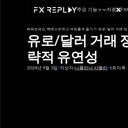
주요 기능
자료
FX
배워보세요
/
백테스트하고 여유롭게 즐기기
/
유로/달러 거래 정
유로/달러 거래 정
략적 유연성
2024년 9월 3일
작성자:
니콜리나 사벨리
1
회의록
•
•