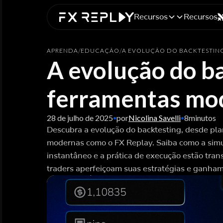
Recursos
Recursos
APRENDA
/
EDUCAÇÃO
/
A EVOLUÇÃO DO BACKTESTING
A evolução do ba
ferramentas mo
28 de julho de 2025
por
Nicolina Savelli
8
minutos
•
•
Descubra a evolução do backtesting, desde pla
modernas como o FX Replay. Saiba como a simu
instantâneo e a prática de execução estão tra
traders aperfeiçoam suas estratégias e ganham