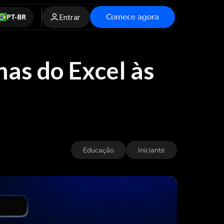
Comece agora
PT-BR
Entrar
has do Excel às
Educação
Iniciante