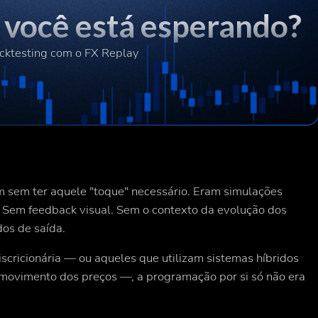
e você está esperando?
cktesting com o FX Replay
am sem ter
aquele "toque" necessário
. Eram simulações
o. Sem feedback visual. Sem o contexto da evolução dos
os de saída.
scricionária — ou aqueles que utilizam sistemas híbridos
ovimento dos preços —, a programação por si só não era