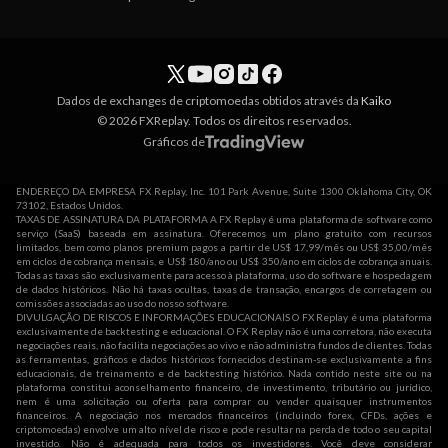
Dados de exchanges de criptomoedas obtidos através da
Kaiko
© 2026 FXReplay. Todos os direitos reservados.
Gráficos de
ENDEREÇO DA EMPRESA FX Replay, Inc. 101 Park Avenue, Suite 1300 Oklahoma City, OK
73102, Estados Unidos.
TAXAS DE ASSINATURA DA PLATAFORMA A FX Replay é uma plataforma de software como
serviço (SaaS) baseada em assinatura. Oferecemos um plano gratuito com recursos
limitados, bem como planos premium pagos a partir de US$ 17,99/mês ou US$ 35,00/mês
em ciclos de cobrança mensais, e US$ 180/ano ou US$ 350/ano em ciclos de cobrança anuais.
Todas as taxas são exclusivamente para acesso à plataforma, uso do software e hospedagem
de dados históricos. Não há taxas ocultas, taxas de transação, encargos de corretagem ou
comissões associadas ao uso do nosso software.
DIVULGAÇÃO DE RISCOS E INFORMAÇÕES EDUCACIONAIS O FX Replay é uma plataforma
exclusivamente de backtesting e educacional. O FX Replay não é uma corretora, não executa
negociações reais, não facilita negociações ao vivo e não administra fundos de clientes. Todas
as ferramentas, gráficos e dados históricos fornecidos destinam-se exclusivamente a fins
educacionais, de treinamento e de backtesting histórico. Nada contido neste site ou na
plataforma constitui aconselhamento financeiro, de investimento, tributário ou jurídico,
nem é uma solicitação ou oferta para comprar ou vender quaisquer instrumentos
financeiros. A negociação nos mercados financeiros (incluindo forex, CFDs, ações e
criptomoedas) envolve um alto nível de risco e pode resultar na perda de todo o seu capital
investido. Não é adequada para todos os investidores. Você deve considerar