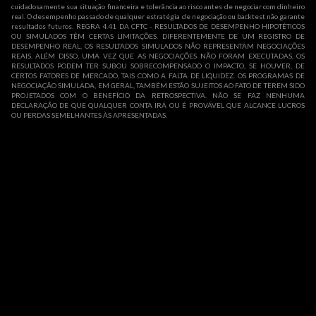
cuidadosamente sua situação financeira e tolerância ao risco antes de negociar com dinheiro
real. O desempenho passado de qualquer estratégia de negociação ou backtest não garante
resultados futuros. REGRA 4.41 DA CFTC - RESULTADOS DE DESEMPENHO HIPOTÉTICOS
OU SIMULADOS TÊM CERTAS LIMITAÇÕES. DIFERENTEMENTE DE UM REGISTRO DE
DESEMPENHO REAL, OS RESULTADOS SIMULADOS NÃO REPRESENTAM NEGOCIAÇÕES
REAIS. ALÉM DISSO, UMA VEZ QUE AS NEGOCIAÇÕES NÃO FORAM EXECUTADAS, OS
RESULTADOS PODEM TER SUBOU SOBRECOMPENSADO O IMPACTO, SE HOUVER, DE
CERTOS FATORES DE MERCADO, TAIS COMO A FALTA DE LIQUIDEZ. OS PROGRAMAS DE
NEGOCIAÇÃO SIMULADA, EM GERAL, TAMBÉM ESTÃO SUJEITOS AO FATO DE TEREM SIDO
PROJETADOS COM O BENEFÍCIO DA RETROSPECTIVA. NÃO SE FAZ NENHUMA
DECLARAÇÃO DE QUE QUALQUER CONTA IRÁ OU É PROVÁVEL QUE ALCANCE LUCROS
OU PERDAS SEMELHANTES ÀS APRESENTADAS.