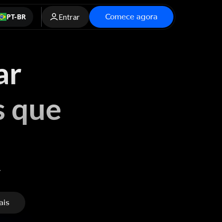
Comece agora
PT-BR
Entrar
ar
s que
.
ais