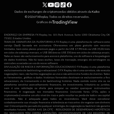
Dados de exchanges de criptomoedas obtidos através da
Kaiko
© 2026 FXReplay. Todos os direitos reservados.
Gráficos de
ENDEREÇO DA EMPRESA FX Replay, Inc. 101 Park Avenue, Suite 1300 Oklahoma City, OK
73102, Estados Unidos.
TAXAS DE ASSINATURA DA PLATAFORMA A FX Replay é uma plataforma de software como
serviço (SaaS) baseada em assinatura. Oferecemos um plano gratuito com recursos
limitados, bem como planos premium pagos a partir de US$ 17,99/mês ou US$ 35,00/mês
em ciclos de cobrança mensais, e US$ 180/ano ou US$ 350/ano em ciclos de cobrança anuais.
Todas as taxas são exclusivamente para acesso à plataforma, uso do software e hospedagem
de dados históricos. Não há taxas ocultas, taxas de transação, encargos de corretagem ou
comissões associadas ao uso do nosso software.
DIVULGAÇÃO DE RISCOS E INFORMAÇÕES EDUCACIONAIS O FX Replay é uma plataforma
exclusivamente de backtesting e educacional. O FX Replay não é uma corretora, não executa
negociações reais, não facilita negociações ao vivo e não administra fundos de clientes. Todas
as ferramentas, gráficos e dados históricos fornecidos destinam-se exclusivamente a fins
educacionais, de treinamento e de backtesting histórico. Nada contido neste site ou na
plataforma constitui aconselhamento financeiro, de investimento, tributário ou jurídico,
nem é uma solicitação ou oferta para comprar ou vender quaisquer instrumentos
financeiros. A negociação nos mercados financeiros (incluindo forex, CFDs, ações e
criptomoedas) envolve um alto nível de risco e pode resultar na perda de todo o seu capital
investido. Não é adequada para todos os investidores. Você deve considerar
cuidadosamente sua situação financeira e tolerância ao risco antes de negociar com dinheiro
real. O desempenho passado de qualquer estratégia de negociação ou backtest não garante
resultados futuros. REGRA 4.41 DA CFTC - RESULTADOS DE DESEMPENHO HIPOTÉTICOS
OU SIMULADOS TÊM CERTAS LIMITAÇÕES. DIFERENTEMENTE DE UM REGISTRO DE