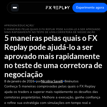
Experimente agora
/
/
APRENDA
EDUCAÇÃO
5 MANEIRAS PELAS QUAIS O FX REPLAY PODE AJUDÁ-LO A SER APROVADO
MAIS RAPIDAMENTE NO TESTE DE UMA CORRETORA DE NEGOCIAÇÃO
5 maneiras pelas quais o FX
Replay pode ajudá-lo a ser
aprovado mais rapidamente
no teste de uma corretora de
negociação
8 de janeiro de 2026
•
por
Nicolina Savelli
•
8
minutos
Conheça 5 maneiras comprovadas pelas quais o FX Replay
ajuda os traders a superar mais rapidamente os desafios das
corretoras proprietárias. Melhore a execução, ganhe confiança
e refine sua estratégia com simulações em tempo real e