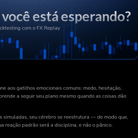
e você está esperando?
cktesting com o FX Replay
une aos gatilhos emocionais comuns: medo, hesitação,
aprende a seguir seu plano mesmo quando as coisas dão
s simuladas, seu cérebro se reestrutura — de modo que,
a reação padrão será a disciplina, e não o pânico.