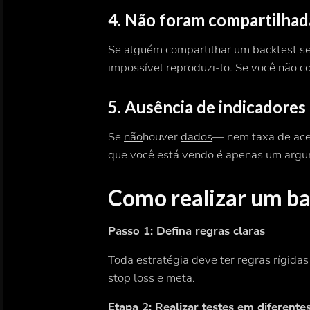
4.
Não foram compartilhada
Se alguém compartilhar um backtest sem 
impossível reproduzi-lo. Se você não con
5.
Ausência de indicadore
Se
não
houver
dados
— nem taxa de ace
que você está vendo é apenas um argu
Como realizar um bac
Passo 1: Defina regras claras
Toda estratégia deve ter regras rígidas
stop loss e meta.
Etapa 2: Realizar testes em diferent