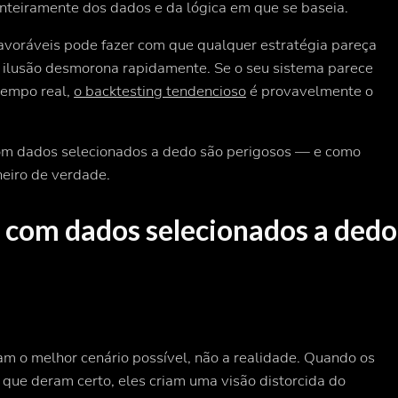
teiramente dos dados e da lógica em que se baseia.
favoráveis pode fazer com que qualquer estratégia pareça
sa ilusão desmorona rapidamente. Se o seu sistema parece
tempo real,
o backtesting tendencioso
é provavelmente o
com dados selecionados a dedo são perigosos — e como
heiro de verdade.
s com dados selecionados a dedo
ram o
melhor cenário
possível
, não a
realidade
. Quando os
que deram certo, eles criam uma visão distorcida do