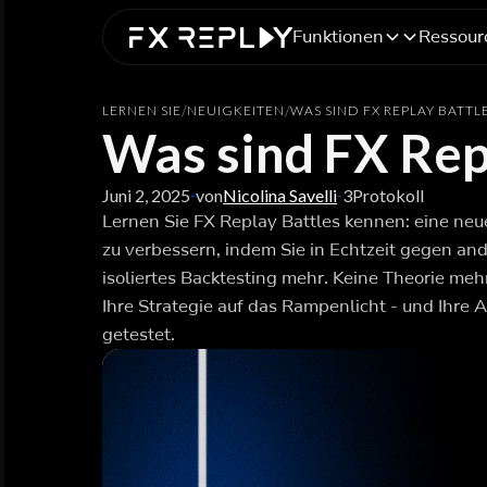
Funktionen
Ressour
LERNEN SIE
/
NEUIGKEITEN
/
WAS SIND FX REPLAY BATTL
Was sind FX Rep
Juni 2, 2025
von
Nicolina Savelli
3
Protokoll
-
-
Lernen Sie FX Replay Battles kennen: eine neue
zu verbessern, indem Sie in Echtzeit gegen and
isoliertes Backtesting mehr. Keine Theorie meh
Ihre Strategie auf das Rampenlicht - und Ihre 
getestet.