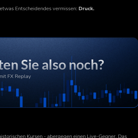
en etwas Entscheidendes vermissen:
Druck.
en Sie also noch?
 mit FX Replay
istorischen Kursen - aber
gegen einen Live-Gegner
. Das