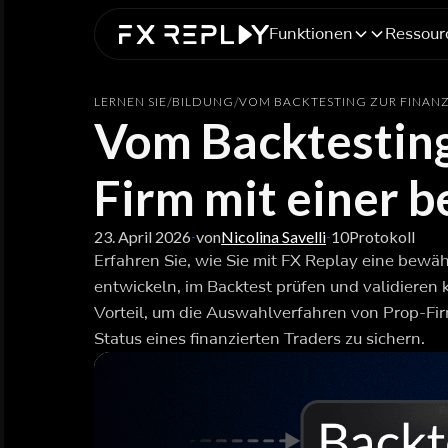
Funktionen
Ressour
LERNEN SIE
/
BILDUNG
/
VOM BACKTESTING ZUR FINANZ
Vom Backtesting
Firm mit einer 
23. April 2026
von
Nicolina Savelli
10
Protokoll
-
-
Erfahren Sie, wie Sie mit FX Replay eine bewä
entwickeln, im Backtest prüfen und validieren
Vorteil, um die Auswahlverfahren von Prop-Fi
Status eines finanzierten Traders zu sichern.