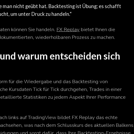
 man nicht geübt hat. Backtesting ist Übung; es schafft
cht, um unter Druck zu handeln.“
Daten können Sie handeln.
FX Replay
bietet Ihnen die
 dokumentierten, wiederholbaren Prozess zu machen.
y und warum entscheiden sich
tform für die Wiedergabe und das Backtesting von
che Kursdaten Tick für Tick durchgehen, Trades in einer
aillierte Statistiken zu jedem Aspekt Ihrer Performance
ach links auf TradingView bildet FX Replay das echte
nachsehen, was nach dem Schlusskurs des aktuellen Balkens
eidungen und sorgt dafür, dass Ihre Backtesting-Ergebnisse