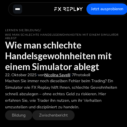
Jetzt ausprobieren
/
/
LERNEN SIE
BILDUNG
WIE MAN SCHLECHTE HANDELSGEWOHNHEITEN MIT EINEM SIMULATOR
ABLEGT
Wie man schlechte
Handelsgewohnheiten mit
einem Simulator ablegt
22. Oktober 2025
-
von
Nicolina Savelli
-
7
Protokoll
Machen Sie immer noch dieselben Fehler beim Trading? Ein
Simulator wie FX Replay hilft Ihnen, schlechte Gewohnheiten
schnell abzulegen – ohne echtes Geld zu riskieren. Hier
erfahren Sie, wie Trader ihn nutzen, um ihr Verhalten
umzustellen und diszipliniert zu handeln.
Bildung
Zwischenbericht