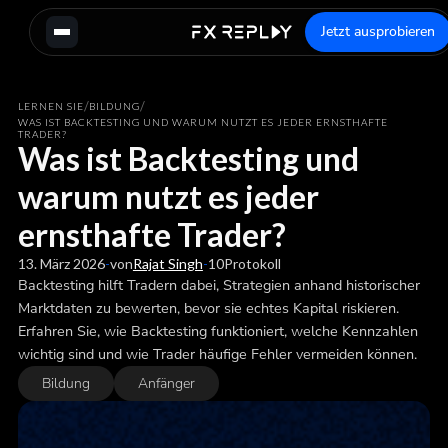
Jetzt ausprobieren
/
/
LERNEN SIE
BILDUNG
WAS IST BACKTESTING UND WARUM NUTZT ES JEDER ERNSTHAFTE
TRADER?
Was ist Backtesting und
warum nutzt es jeder
ernsthafte Trader?
13. März 2026
-
von
Rajat Singh
-
10
Protokoll
Backtesting hilft Tradern dabei, Strategien anhand historischer
Marktdaten zu bewerten, bevor sie echtes Kapital riskieren.
Erfahren Sie, wie Backtesting funktioniert, welche Kennzahlen
wichtig sind und wie Trader häufige Fehler vermeiden können.
Bildung
Anfänger