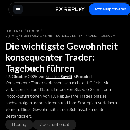
Jetzt ausprobieren
/
/
LERNEN SIE
BILDUNG
DIE WICHTIGSTE GEWOHNHEIT KONSEQUENTER TRADER: TAGEBUCH
FÜHREN
Die wichtigste Gewohnheit
konsequenter Trader:
Tagebuch führen
22. Oktober 2025
-
von
Nicolina Savelli
-
6
Protokoll
Konsequente Trader verlassen sich nicht auf Glück – sie
verlassen sich auf Daten. Entdecken Sie, wie Sie mit den
Protokollfunktionen von FX Replay Ihre Trades präzise
nachverfolgen, daraus lernen und Ihre Strategien verfeinern
können. Diese Gewohnheit ist der Schlüssel zu echter
Beständigkeit.
Bildung
Zwischenbericht