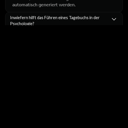
automatisch generiert werden.
Inwiefern hilft das Führen eines Tagebuchs in der
Psychologie?
Das schafft Struktur. Wenn man weiß, dass man
seine Trades nachträglich analysieren wird, neigt
man weniger dazu, impulsive Trades zu tätigen.
Kann ich die langfristige Performance exportieren
oder nachverfolgen?
Ja. FX Replay speichert alle Ihre Sitzungsdaten,
sodass Sie diese nachträglich einsehen,
vergleichen und Ihre Fortschritte im Laufe der Zeit
verfolgen können.