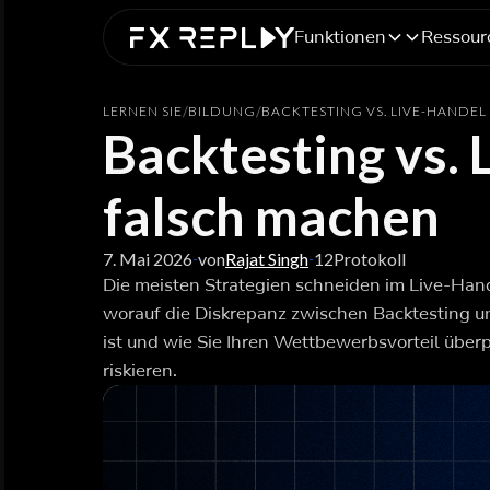
Funktionen
Ressour
LERNEN SIE
/
BILDUNG
/
BACKTESTING VS. LIVE-HANDEL
Backtesting vs. 
falsch machen
7. Mai 2026
von
Rajat Singh
12
Protokoll
-
-
Die meisten Strategien schneiden im Live-Hand
worauf die Diskrepanz zwischen Backtesting u
ist und wie Sie Ihren Wettbewerbsvorteil überp
riskieren.