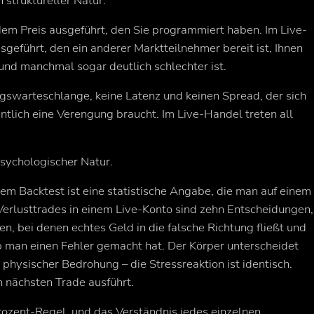
n struktureller Natur.
em Preis ausgeführt, den Sie programmiert haben. Im Live-
eführt, den ein anderer Marktteilnehmer bereit ist, Ihnen
r und manchmal sogar deutlich schlechter ist.
agswarteschlange, keine Latenz und keinen Spread, der sich
tlich eine Verengung braucht. Im Live-Handel treten all
psychologischer Natur.
nem Backtest ist eine statistische Angabe, die man auf einem
Verlusttrades in einem Live-Konto sind zehn Entscheidungen,
n, bei denen echtes Geld in die falsche Richtung fließt und
 man einen Fehler gemacht hat. Der Körper unterscheidet
 physischer Bedrohung – die Stressreaktion ist identisch.
 nächsten Trade ausführt.
ozent-Regel, und das Verständnis jedes einzelnen