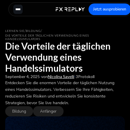
Jetzt ausprobieren
/
/
LERNEN SIE
BILDUNG
DIE VORTEILE DER TÄGLICHEN VERWENDUNG EINES
HANDELSSIMULATORS
Die Vorteile der täglichen
Verwendung eines
Handelssimulators
September 4, 2025
-
von
Nicolina Savelli
-
3
Protokoll
Entdecken Sie die enormen Vorteile der täglichen Nutzung
eines Handelssimulators. Verbessern Sie Ihre Fähigkeiten,
reduzieren Sie Risiken und entwickeln Sie konsistente
Strategien, bevor Sie live handeln.
Bildung
Anfänger