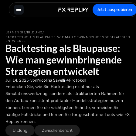
Jetzt ausprobieren
/
/
LERNEN SIE
BILDUNG
BACKTESTING ALS BLAUPAUSE: WIE MAN GEWINNBRINGENDE STRATEGIEN
ENTWICKELT
Backtesting als Blaupause:
Wie man gewinnbringende
Strategien entwickelt
Juli 14, 2025
-
von
Nicolina Savelli
-
4
Protokoll
Entdecken Sie, wie Sie Backtesting nicht nur als
Simulationswerkzeug, sondern als strukturierten Rahmen für
den Aufbau konsistent profitabler Handelsstrategien nutzen
können. Lernen Sie die wichtigsten Schritte, vermeiden Sie
häufige Fallstricke und lernen Sie fortgeschrittene Tools wie FX
Replay kennen.
Bildung
Zwischenbericht