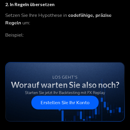
2.
In Regeln übersetzen
Setzen Sie Ihre Hypothese in
codefähige, präzise
Regeln
um:
Beispiel:
LOS GEHT'S
Worauf warten Sie also noch?
Starten Sie jetzt Ihr Backtesting mit FX Replay
Erstellen Sie Ihr Konto