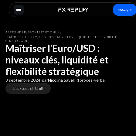
Essayer
/
/
APPRENDRE
BACKTEST ET CHILL
MAÎTRISER L'EURO/USD : NIVEAUX CLÉS, LIQUIDITÉ ET FLEXIBILITÉ
STRATÉGIQUE
Maîtriser l'Euro/USD :
niveaux clés, liquidité et
flexibilité stratégique
3 septembre 2024
-
par
Nicolina Savelli
-
1
procès-verbal
Backtest et Chill