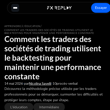
Essayer
/
/
APPRENDRE
L'ÉDUCATION
COMMENT LES TRADERS DES SOCIÉTÉS DE TRADING UTILISENT LE
BACKTESTING POUR MAINTENIR UNE PERFORMANCE CONSTANTE
Comment les traders des
sociétés de trading utilisent
le backtesting pour
maintenir une performance
constante
14 mai 2026
-
par
Nicolina Savelli
-
10
procès-verbal
Découvrez la méthodologie précise utilisée par les traders
professionnels pour se démarquer, surmonter les difficultés et
protéger leurs comptes, étape par étape.
L'éducation
Intermédiaire