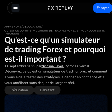
Essayer
/
/
APPRENDRE
L'ÉDUCATION
QU'EST-CE QU'UN SIMULATEUR DE TRADING FOREX ET POURQUOI EST-IL
IMPORTANT ?
Qu'est-ce qu'un simulateur
de trading Forex et pourquoi
est-il important ?
11 septembre 2025
-
par
Nicolina Savelli
-
6
procès-verbal
Découvrez ce qu'est un simulateur de trading forex et comment
il vous aide à tester des stratégies, à gagner en confiance et à
vous améliorer sans risquer de l'argent réel.
L'éducation
Débutant