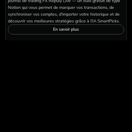
journal de trading FX Replay Live — un outil gratuit de type
Notion qui vous permet de marquer vos transactions, de
synchroniser vos comptes, d'importer votre historique et de
découvrir vos meilleures stratégies grâce à l'IA SmartPicks.
En savoir plus
Nous sommes toujours
prêts à vous aider
L'équipe du service clientèle de FX Replay est prête à
vous aider en cas de problème. Si vous avez des
questions sur votre achat ou votre utilisation, veuillez
nous contacter pour une réponse rapide.